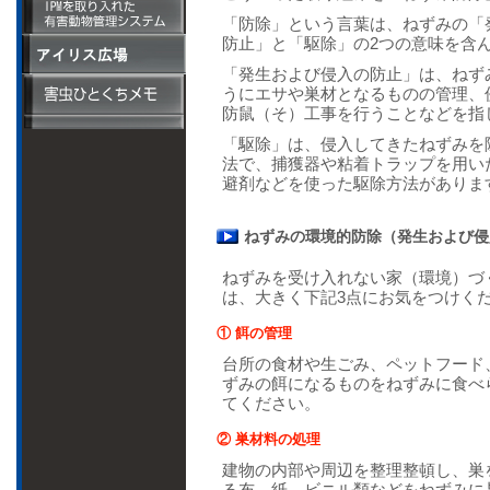
ハエ類と蚊の防除
補足説明(PDF)
家屋内に生息する
「防除」という言葉は、ねずみの「
床下換気扇設置工
ダニによる被害
防止」と「駆除」の2つの意味を含
事・その他
アリ類の防除
「発生および侵入の防止」は、ねず
うにエサや巣材となるものの管理、
その他不快害虫の
防鼠（そ）工事を行うことなどを指
防除
害虫獣による被害
「駆除」は、侵入してきたねずみを
と媒介する病気
法で、捕獲器や粘着トラップを用い
おすすめ商品：縄
避剤などを使った駆除方法がありま
張り棒の説明
ねずみの環境的防除（発生および侵
ねずみを受け入れない家（環境）づ
は、大きく下記3点にお気をつけく
① 餌の管理
台所の食材や生ごみ、ペットフード
ずみの餌になるものをねずみに食べ
てください。
② 巣材料の処理
建物の内部や周辺を整理整頓し、巣
る布、紙、ビニル類などをねずみに