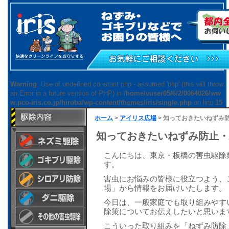
Warning
: Use of undefined constant php - assumed 'php' (this will throw
an Error in a future version of PHP) in
/home/vuser05/6/2/0064026/ww
w.pco-iris.co.jp/hiroba/wp-content/themes/iris/single.php
on line
15
ホーム
>
アイリス広場
> 知っておきたいねずみ
知っておきたいねずみ防止・
こんにちは、東京・板橋の害虫駆除
ねずみ駆除作業工
す。
程と見積調査
ゴキブリ駆除作業
害虫にお悩みの皆様に役立つよう、
ねずみ駆除工事の
工程
場」から情報をお届けいたします。
詳細
シロアリ防御と床
ゴキブリ駆除方法
今日は、一般家庭でも取り組みやす
ねずみ駆除のワン
下関連工事
除策についてお伝えしたいと思いま
ポイントアドバイ
ダニ駆除方法
シロアリ防御方法
ス
こういった取り組みを「ねずみ防除
ねずみ駆除工事の