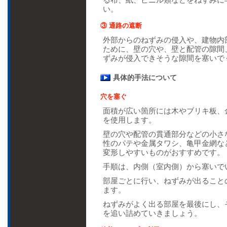
い。
③ 通路の遮断
外部からのねずみの侵入や、建物内
ために、壁の穴や、壁と配管の隙間
ずみが侵入できそうな隙間を塞いで
具体的手法について
穴を塞ぐ
面積が広い箇所には木やブリキ板、
を使用します。
壁の穴や配管の貫通部分などの小さ
性のパテや金属タワシ、亀甲金網な
変形しやすいものがおすすめです。
手順は、内側（室内側）から塞いで
部屋ごとに行い、ねずみが出ること
ます。
ねずみがよく出る部屋を最後にし、
を追い詰めていきましょう。