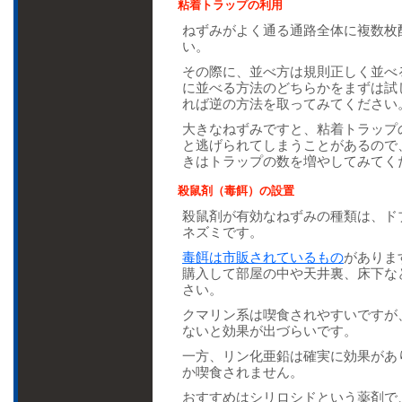
粘着トラップの利用
ねずみがよく通る通路全体に複数枚
い。
その際に、並べ方は規則正しく並べ
に並べる方法のどちらかをまずは試
れば逆の方法を取ってみてください
大きなねずみですと、粘着トラップ
と逃げられてしまうことがあるので
きはトラップの数を増やしてみてく
殺鼠剤（毒餌）の設置
殺鼠剤が有効なねずみの種類は、ド
ネズミです。
毒餌は市販されているもの
がありま
購入して部屋の中や天井裏、床下な
さい。
クマリン系は喫食されやすいですが
ないと効果が出づらいです。
一方、リン化亜鉛は確実に効果があ
か喫食されません。
おすすめはシリロシドという薬剤で