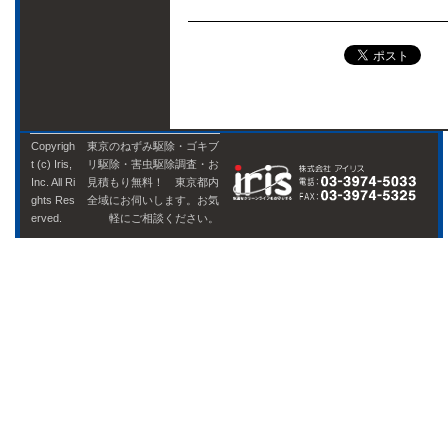
Copyrigh
東京のねずみ駆除・ゴキブ
t (c) Iris,
リ駆除・害虫駆除調査・お
Inc. All Ri
見積もり無料！ 東京都内
ghts Res
全域にお伺いします。お気
erved.
軽にご相談ください。