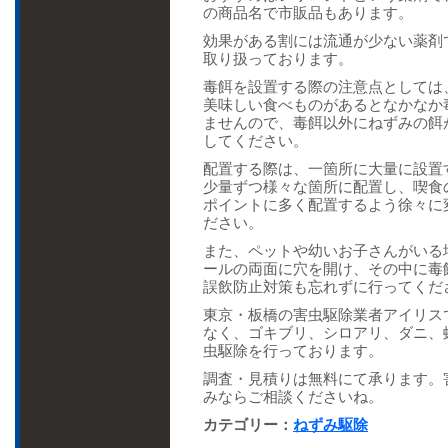
の商品名で市販品もあります。
効果がある割には流通が少ない薬剤
取り扱っております。
毒餌を設置する際の注意点としては
美味しい食べものがあるとなかなか
ませんので、毒餌以外にねずみの餌
してください。
配置する際は、一箇所に大量に設置
少量ずつ様々な箇所に配置し、喫食
ポイントに多く配置するよう徐々に
ださい。
また、ペットや幼いお子さんがいる
ールの両面に穴を開け、その中に毒
誤飲防止対策も忘れずに行ってくだ
東京・板橋の害虫駆除業者アイリス
なく、ゴキブリ、シロアリ、ダニ、
虫駆除を行っております。
調査・見積りは無料にて承ります。
みならご相談くださいね。
カテゴリー：
ねずみ駆除