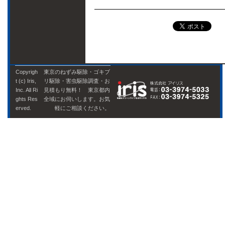
Copyrigh
東京のねずみ駆除・ゴキブ
t (c) Iris,
リ駆除・害虫駆除調査・お
Inc. All Ri
見積もり無料！ 東京都内
ghts Res
全域にお伺いします。お気
erved.
軽にご相談ください。