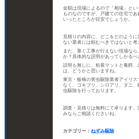
金額は現場によるので「相場」とい
ものなのですが、戸建ての住宅であ
いったところが目安でしょうか。
見積りの内容に、どこをどのように
ない業者には頼むべきではないと考
また、塞ぐ工事が行えない現場なら
か？具体的な説明があってしかるべ
説明も無しに、粘着マットと毒餌、
は、どうかと思いますね。
東京・板橋の害虫駆除業者アイリス
なく、ゴキブリ、シロアリ、ダニ、
虫駆除を行っております。
調査・見積りは無料にて承ります。
みならご相談くださいね。
カテゴリー：
ねずみ駆除