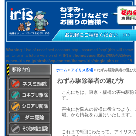
Warning
: Use of undefined constant php - assumed 'php' (this will throw
an Error in a future version of PHP) in
/home/vuser05/6/2/0064026/ww
w.pco-iris.co.jp/hiroba/wp-content/themes/iris/single.php
on line
15
ホーム
>
アイリス広場
> ねずみ駆除業者の選び
ねずみ駆除業者の選び方
こんにちは、東京・板橋の害虫駆除
ねずみ駆除作業工
す。
程と見積調査
ゴキブリ駆除作業
ねずみ駆除工事の
害虫にお悩みの皆様に役立つよう、
工程
詳細
場」から情報をお届けいたします。
シロアリ防御と床
ゴキブリ駆除方法
ねずみ駆除のワン
下関連工事
ポイントアドバイ
ダニ駆除方法
シロアリ防御方法
これまで9回にわたって、アイリス
ス
ねずみ駆除工事の