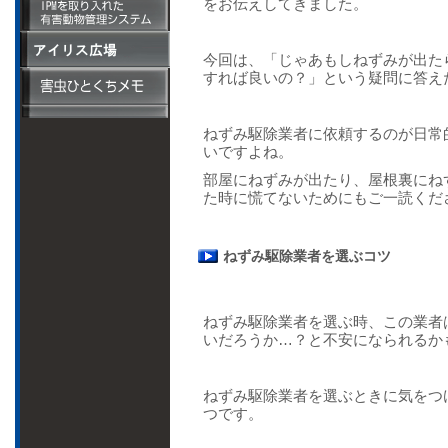
をお伝えしてきました。
ハエ類と蚊の防除
補足説明(PDF)
家屋内に生息する
床下換気扇設置工
ダニによる被害
事・その他
アリ類の防除
今回は、「じゃあもしねずみが出た
すれば良いの？」という疑問に答え
その他不快害虫の
防除
害虫獣による被害
ねずみ駆除業者に依頼するのが日常
と媒介する病気
いですよね。
おすすめ商品：縄
部屋にねずみが出たり、屋根裏にね
張り棒の説明
た時に慌てないためにもご一読くだ
ねずみ駆除業者を選ぶコツ
ねずみ駆除業者を選ぶ時、この業者
いだろうか…？と不安になられるか
ねずみ駆除業者を選ぶときに気をつ
つです。